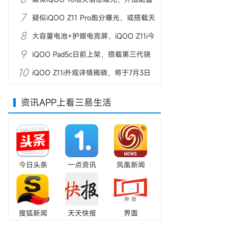
7
大幅升级
疑似iQOO Z11 Pro跑分曝光，或搭载天
8
玑7500
大容量电池+护眼电竞屏，iQOO Z11i今
9
日开售
iQOO Pad5c日前上架，搭载第三代骁
10
龙8s主控
iQOO Z11i外观详情揭晓，将于7月3日
开售
资讯APP上看三易生活
今日头条
一点资讯
凤凰新闻
搜狐新闻
天天快报
界面