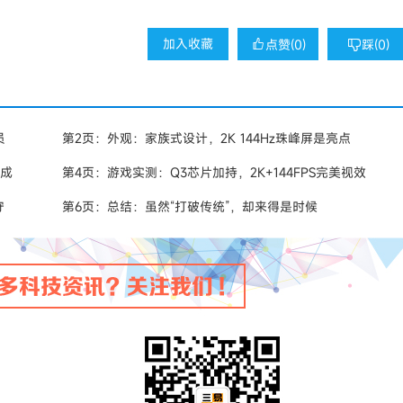
加入收藏
点赞(
0
)
踩(
0
)


员
第2页：外观：家族式设计，2K 144Hz珠峰屏是亮点
加成
第4页：游戏实测：Q3芯片加持，2K+144FPS完美视效
守
第6页：总结：虽然“打破传统”，却来得是时候