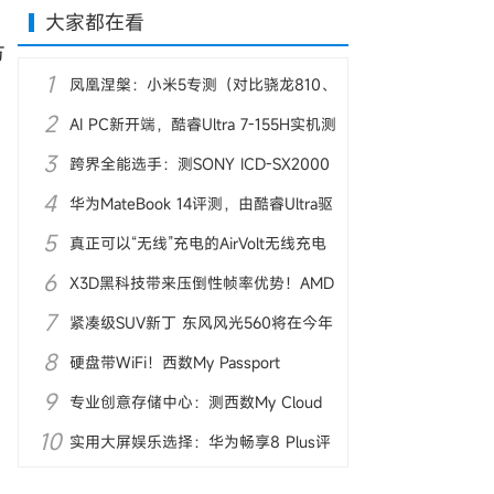
大家都在看
方
1
凤凰涅槃：小米5专测（对比骁龙810、
2
麒麟950）
AI PC新开端，酷睿Ultra 7-155H实机测
3
试
跨界全能选手：测SONY ICD-SX2000
4
录音笔
华为MateBook 14评测，由酷睿Ultra驱
5
动AI体验
真正可以“无线”充电的AirVolt无线充电
6
器亮相
X3D黑科技带来压倒性帧率优势！AMD
7
锐龙7 9800X3D首测
紧凑级SUV新丁 东风风光560将在今年
8
10月上市
硬盘带WiFi！西数My Passport
9
Wireless Pro图赏
专业创意存储中心：测西数My Cloud
10
Pro PR4100
实用大屏娱乐选择：华为畅享8 Plus评
测