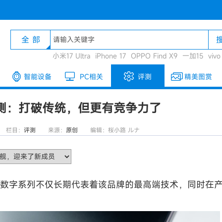
全 部
小米17 Ultra
iPhone 17
OPPO Find X9
一加15
viv
智能设备
PC相关
评测
精美图赏
发评测：打破传统，但更有竞争力了
栏目：
评测
来源：
原创
编辑：桜小路 ルナ
，数字系列不仅长期代表着该品牌的最高端技术，同时在