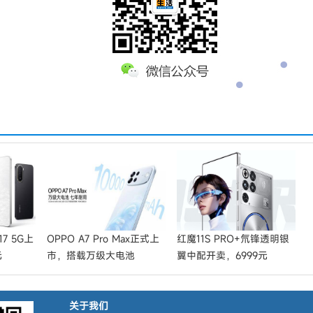
7 5G上
OPPO A7 Pro Max正式上
红魔11S PRO+氘锋透明银
元
市，搭载万级大电池
翼中配开卖，6999元
关于我们