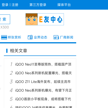
登录
|
注册
第三方登录
媒体平台
o X300
样张赏析
业界动态
厂商新闻
相关文章
1
iQOO Neo11至尊版预热，搭载国产顶
2
级2K屏
iQOO Neo系列新机配置曝光，搭载天
3
玑旗舰SoC
iQOO Z11 Lite海外发布，延续主流市
产
4
场定位
iQOO Neo系列新机曝光，有望下月正
5
式发布
iQOO首款小平板现身，或将搭载下代
6
旗舰SoC
疑似iQOO 16相关信息曝光，外围配置