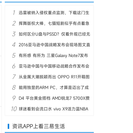
1
迅雷被纳入侵权重点监测，下载这门生
2
意不好做了
挥舞版权大棒，七猫短剧似乎有点着急
3
了
如何区分U盘与PSSD？仅看外观已经无
4
效
2016亚马逊中国战略发布会现场图文直
5
播
有所感 有所为 三星Galaxy Note7发布
6
会图文直播
亚马逊中国与中国移动战略合作发布会
7
图文直播
从金属大潮脱颖而出 OPPO R11开箱图
8
赏
能用独显的ARM PC，才算是迈出了成
9
熟的第一步
D4 平台黄金搭档 AMD锐龙7 5700X攒
10
机优选
球迷看到会流口水 vivo X9活力蓝NBA
定制版图赏
资讯APP上看三易生活