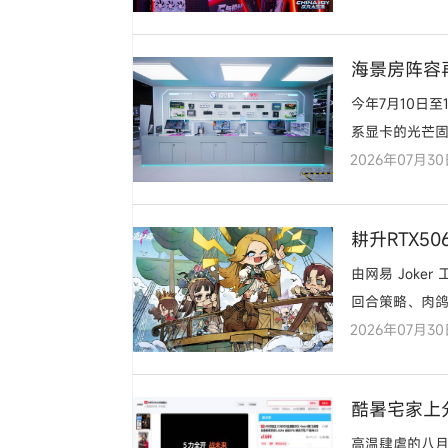
海景房阵容
今年7月10日至1
系显卡的光芒
2026年07月3
全新机电散产
耕升RTX50
由网易 Jok
回合策略、肉鸽
2026年07月3
为载体，用 “
酷暑宅家上分
首选
高温肆虐的八