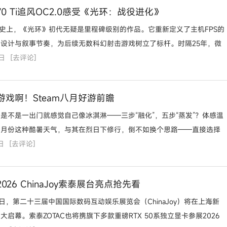
070 Ti追风OC2.0感受《光环：战役进化》
展史上，《光环》初代无疑是里程碑级别的作品。它重新定义了主机FPS的
设计与叙事节奏，为后续无数科幻射击游戏树立了标杆。时隔25年，微
8日
[
去评论
]
戏啊！Steam八月好游前瞻
是不是一出门就感觉自己像冰淇淋——三步“融化”，五步“蒸发”？体感温
八月份这种酷暑天气，与其在烈日下修行，倒不如换个思路——直接选择
日
[
去评论
]
26 ChinaJoy索泰展台亮点抢先看
3日，第二十三届中国国际数码互动娱乐展览会（ChinaJoy）将在上海新
启幕。索泰ZOTAC也将携旗下多款重磅RTX 50系独立显卡参展2026