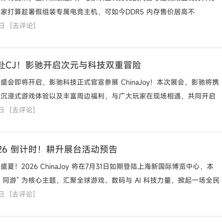
家打算趁暑假组装专属电竞主机，可如今DDR5 内存售价居高不
0日
[
去评论
]
赴CJ！影驰开启次元与科技双重冒险
盛会即将开启，影驰科技正式官宣参展 ChinaJoy！本次展会，影驰将携
、沉浸式游戏体验以及丰富周边福利，与广大玩家在现场相遇，共同开启
日
[
去评论
]
y2026 倒计时！耕升展台活动预告
夏！2026 ChinaJoy 将在7月31日如期登陆上海新国际博览中心，本
AI 同游” 为核心主题，汇聚全球游戏、数码与 AI 科技力量，掀起一场全民
日
。
[
去评论
]