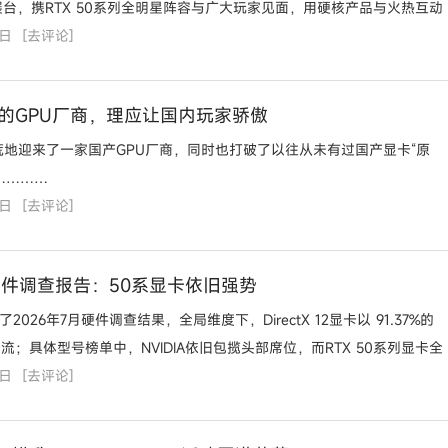
01展台，携RTX 50系列全明星阵容与广大玩家见面，用硬核产品与火热互动
4日
。 旗舰
[
去评论
]
一的GPU厂商，理应让国内玩家骄傲
荒地迎来了一家国产GPU厂商，同时也打破了以往从未有过国产显卡“原
…………
3日
[
去评论
]
m硬件调查报告：50系显卡依旧强势
了2026年7月硬件调查结果，全局维度下，DirectX 12显卡以 91.37%的
流；具体型号榜单中，NVIDIA依旧包揽头部席位，而RTX 50系列显卡全
3日
长，成为本次
[
去评论
]