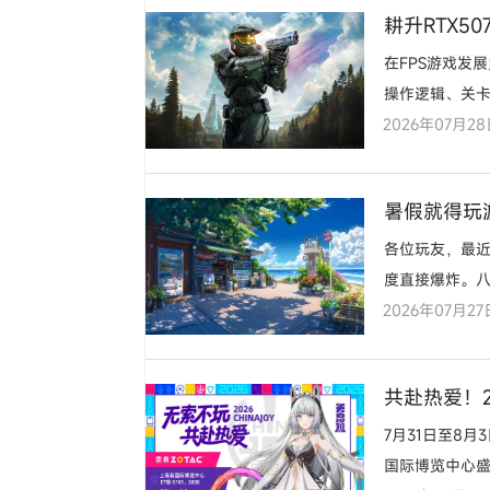
耕升RTX5
在FPS游戏发
操作逻辑、关卡
2026年07月2
软推出虚幻5引
暑假就得玩游
各位玩友，最近
度直接爆炸。
2026年07月27
在家
共赴热爱！20
7月31日至8月
国际博览中心盛大