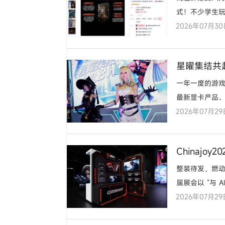
式！不少学生玩
2026年07月3
下…………
星曜集结共
一年一度的游戏
最新显卡产品
2026年07月29
一场属于科技
Chinajo
整装待发，燃动盛
届展会以 “与 
2026年07月29
数字娱乐狂欢