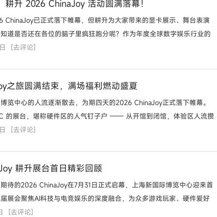
升 2026 ChinaJoy 活动圆满落幕！
6 ChinaJoy已正式落下帷幕，但耕升为大家带来的显卡展示、舞台表演
不知道是否还在各位的脑子里疯狂跑分呢？作为年度全球数字娱乐行业的
3日
次展
[
去评论
]
aJoy之旅圆满结束，满场福利燃动盛夏
览中心的人流逐渐散去，为期四天的2026 ChinaJoy正式落下帷幕。
TAC 的展台，堪称硬件区的人气钉子户 —— 从开馆到闭馆，体验区人流攒
3日
边的玩
[
去评论
]
inaJoy 耕升展台首日精彩回顾
待的2026 ChinaJoy在7月31日正式启幕，上海新国际博览中心迎来首
届展会聚焦AI科技与电竞娱乐的深度融合，为众多游戏玩家、硬件爱好
日
科技
[
去评论
]