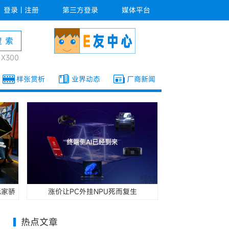
登录
|
注册
第三方登录
媒体平台
o X300
样张赏析
业界动态
厂商新闻
玩家骄
涨价让PC外挂NPU死而复生
热点文章