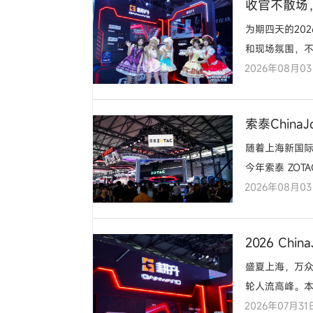
收官不散场，耕
为期四天的202
和现场氛围，
2026年08月0
重磅盛会，本
索泰Chin
随着上海新国际博
今年索泰 ZO
2026年08月0
动，打卡领周
2026 Ch
盛夏上海，万众期
轮人流高峰。本
2026年07月31
者带来沉浸式