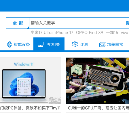
全 部
小米17 Ultra
iPhone 17
OPPO Find X9
一加15
viv
智能设备
PC相关
评测
精美图赏
门级PC体验，微软不如买下Tiny11
CJ唯一的GPU厂商，理应让国内
傲