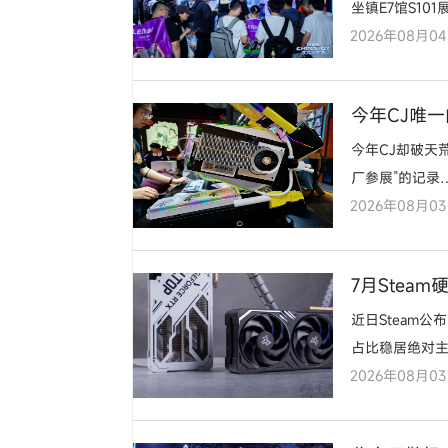
坐镇E7馆S1
2026年08月0
点燃了这个盛夏
今年CJ唯
今年CJ却破天
厂参展”的记录
2026年08月0
7月Stea
近日Steam公布
占比稳居绝对主
2026年08月0
线保持正向增