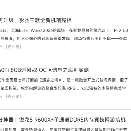
再升级，影驰三款全新机箱亮相
2日，上海Bilibili World 2026的现场，在影驰展台的聚光灯下，RTX 50
固然耀眼，但不少细心的到场玩家都发现，现场惊喜远不止于此——多款
0日
品同步
[
去评论
]
60Ti 8GB追风v2 OC《遗忘之海》实测
er 工作室历经七年打磨的《遗忘之海》，是一款融合开放式航海探索、骰子
轮回构筑、叙事向解谜的复合型航海 RPG 。它以独特的木偶朋克美学
0日
[
去评论
]
神器！锐龙5 9600X+单通道DDR5内存竞技网游装机
月即将到来，室外热浪逼人，宅家吹空调打竞技网游才是假期正确打开方