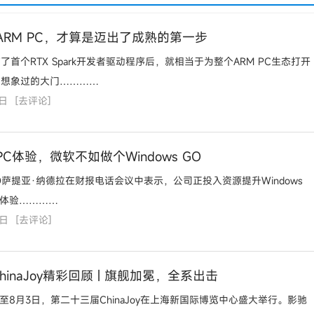
ARM PC，才算是迈出了成熟的第一步
首个RTX Spark开发者驱动程序后，就相当于为整个ARM PC生态打开
未想象过的大门…………
7日
[
去评论
]
C体验，微软不如做个Windows GO
O萨提亚·纳德拉在财报电话会议中表示，公司正投入资源提升Windows
础体验…………
5日
[
去评论
]
ChinaJoy精彩回顾 | 旗舰加冕，全系出击
1日至8月3日，第二十三届ChinaJoy在上海新国际博览中心盛大举行。影驰