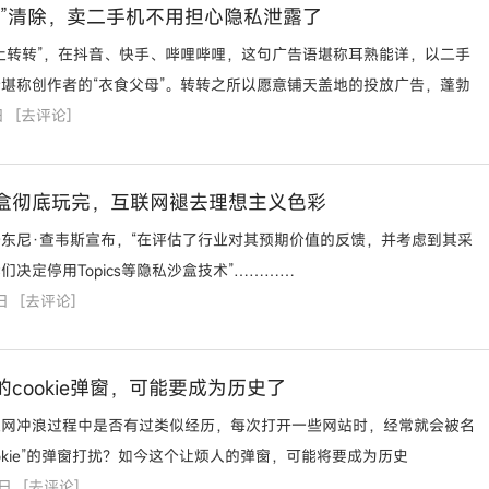
级”清除，卖二手机不用担心隐私泄露了
上转转”，在抖音、快手、哔哩哔哩，这句广告语堪称耳熟能详，以二手
堪称创作者的“衣食父母”。转转之所以愿意铺天盖地的投放广告，蓬勃
日
[
去评论
]
盒彻底玩完，互联网褪去理想主义色彩
东尼·查韦斯宣布，“在评估了行业对其预期价值的反馈，并考虑到其采
们决定停用Topics等隐私沙盒技术”…………
日
[
去评论
]
cookie弹窗，可能要成为历史了
上网冲浪过程中是否有过类似经历，每次打开一些网站时，经常就会被名
ookie”的弹窗打扰？如今这个让烦人的弹窗，可能将要成为历史
0日
[
去评论
]