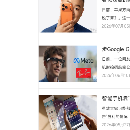
日前，苹果方面
说了算》。这
2026年07月0
Speciali
步Googl
日前，一位网友
机时拍摄航空公
2026年06月10
智能手机靠
虽然大家可能都
告”盈利的情况
2026年05月27
钱…………