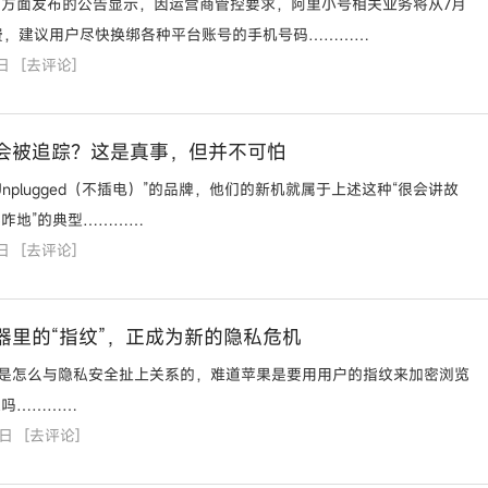
方面发布的公告显示，因运营商管控要求，阿里小号相关业务将从7月
费，建议用户尽快换绑各种平台账号的手机号码…………
日
[
去评论
]
会被追踪？这是真事，但并不可怕
Unplugged（不插电）”的品牌，他们的新机就属于上述这种“很会讲故
咋地”的典型…………
日
[
去评论
]
器里的“指纹”，正成为新的隐私危机
底是怎么与隐私安全扯上关系的，难道苹果是要用用户的指纹来加密浏览
息吗…………
4日
[
去评论
]