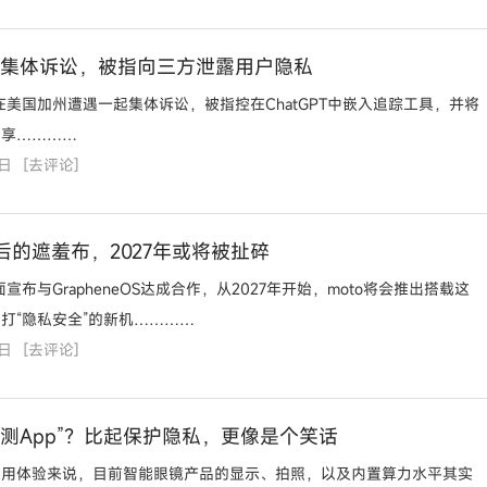
遭遇集体诉讼，被指向三方泄露用户隐私
AI在美国加州遭遇一起集体诉讼，被指控在ChatGPT中嵌入追踪工具，并将
分享…………
0日
[
去评论
]
后的遮羞布，2027年或将被扯碎
面宣布与GrapheneOS达成合作，从2027年开始，moto将会推出搭载这
打“隐私安全”的新机…………
4日
[
去评论
]
检测App”？比起保护隐私，更像是个笑话
使用体验来说，目前智能眼镜产品的显示、拍照，以及内置算力水平其实