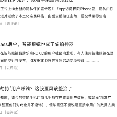
正式上线全新的隐私保护宣传短片《App访问权限iPhone管，隐私由你
一短片延续了本土化亲民风格，由岳云鹏担任主角，搭配苹果零售店
5日
st员工，以生活化拟人演绎形式…………
[
去评论
]
e Glass后尘，智能眼镜也成了偷拍神器
在智能眼镜品牌乐奇ROKID的用户社区内发现，有人使用智能眼镜在登
司的空姐并发布，引发ROKID官方紧急启动专项整改…………
日
[
去评论
]
“劫持”用户赚钱？这股歪风该整治了
知道，如今的智能手机厂商几乎都存在收集用户数据，或是靠“精准广
（甚至他们对此也并不避讳），但毕竟还不能说是直接拿用户的数据去卖
日
[
去评论
]