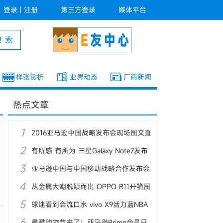
登录
|
注册
第三方登录
媒体平台
样张赏析
业界动态
厂商新闻
热点文章
1
2016亚马逊中国战略发布会现场图文直
2
播
有所感 有所为 三星Galaxy Note7发布
3
会图文直播
亚马逊中国与中国移动战略合作发布会
4
图文直播
从金属大潮脱颖而出 OPPO R11开箱图
5
赏
球迷看到会流口水 vivo X9活力蓝NBA
6
定制版图赏
最酷购物节来了！亚马逊Prime会员日