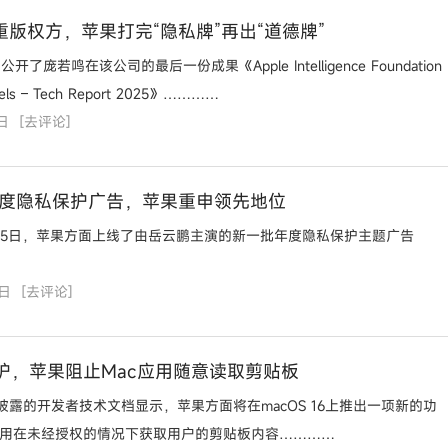
重版权方，苹果打完“隐私牌”再出“道德牌”
了庞若鸣在该公司的最后一份成果《Apple Intelligence Foundation
dels – Tech Report 2025》…………
日
[
去评论
]
5年度隐私保护广告，苹果重申领先地位
6月5日，苹果方面上线了由岳云鹏主演的新一批年度隐私保护主题广告
5日
[
去评论
]
护，苹果阻止Mac应用随意读取剪贴板
被披露的开发者技术文档显示，苹果方面将在macOS 16上推出一项新的功
应用在未经授权的情况下获取用户的剪贴板内容…………