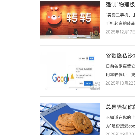
强制“物理
“买卖二手机，
手机起家的转转
2025年12月17
发展的
谷歌隐私沙
日前谷歌高管安
用率较低后，我
2025年10月22
总是骚扰你的
不知道在你的
为“是否接受c
2025年09月3
了…………