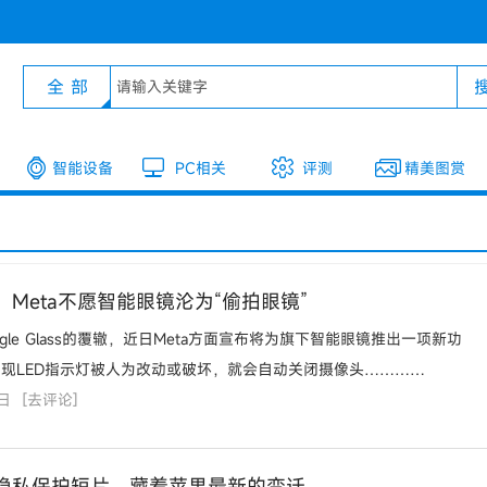
全 部
智能设备
PC相关
评测
精美图赏
Meta不愿智能眼镜沦为“偷拍眼镜”
gle Glass的覆辙，近日Meta方面宣布将为旗下智能眼镜推出一项新功
现LED指示灯被人为改动或破坏，就会自动关闭摄像头…………
9日
[
去评论
]
隐私保护短片，藏着苹果最新的变迁