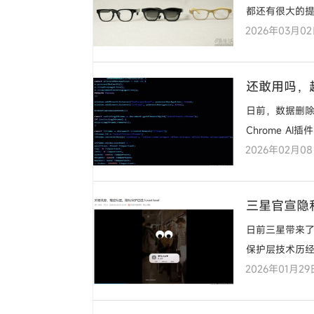
都还有很大的提
2026年03月0
间…………
还敢用吗，
日前，数据删除
Chrome 
2026年02月0
三星官宣隐
日前三星带来了
保护层技术历经
2026年01月29