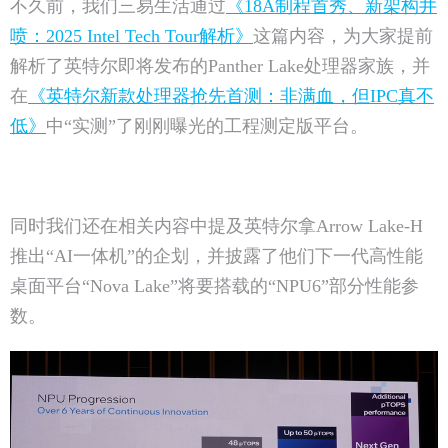
不久前，我们三易生活通过
《18A制程首秀、新架构井
喷：2025 Intel Tech Tour解析》
这篇内容，为大家提前
解析了英特尔即将发布的Panther Lake处理器家族，并
在
《英特尔新款处理器抢先首测：非满血，但IPC真不
低》
中“实测”了刚刚曝光的工程测定版平台。
同时我们还在相关内容中提及英特尔拿Arrow Lake-H
推出“AI一体机”的企划，并披露了他们下一代高性能
桌面平台“Nova Lake”将要搭载的“NPU6”部分性能参
数。