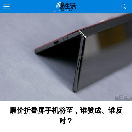
廉价折叠屏手机将至，谁赞成、谁反
对？