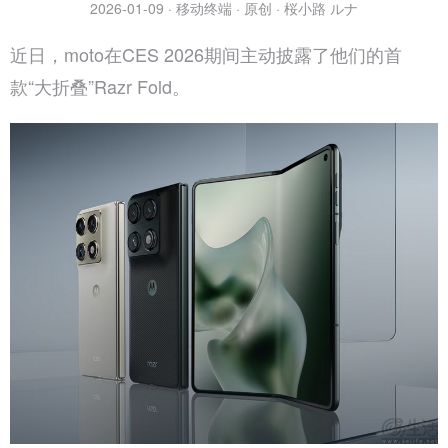
2026-01-09 · 移动终端 · 原创 · 桜小路 ルナ
近日，moto在CES 2026期间主动披露了他们的首
款“大折叠”Razr Fold。