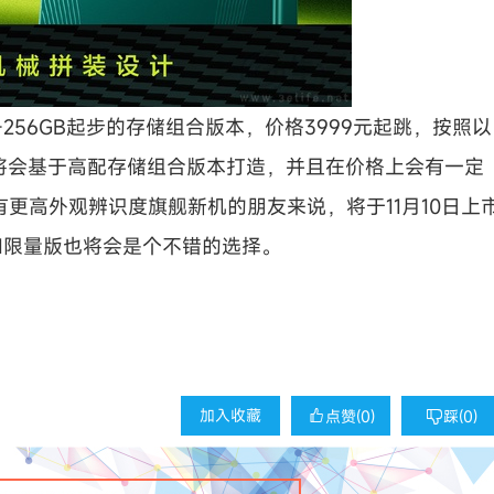
B+256GB起步的存储组合版本，价格3999元起跳，按照以
必将会基于高配存储组合版本打造，并且在价格上会有一定
更高外观辨识度旗舰新机的朋友来说，将于11月10日上
丁F1限量版也将会是个不错的选择。
加入收藏
点赞(
0
)
踩(
0
)

