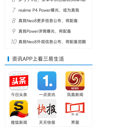
7
戏
realme P4 Power曝光，或为真我
8
Power海外版
真我Neo8更多信息公布，将配备
9
8000mAh电池
真我Power详情曝光，将配备
10
10000mAh电池
真我Neo8外观信息公布，将配备觉醒
光环系统
资讯APP上看三易生活
今日头条
一点资讯
凤凰新闻
搜狐新闻
天天快报
界面