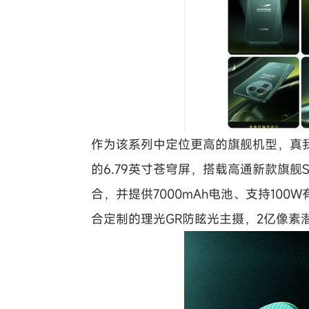
作为该系列中定位更高的旗舰机型，真我GT
的6.79英寸苍穹屏，搭载高通新款旗舰S
合，并提供7000mAh电池、支持10
合定制的理光GR防眩光主摄，2亿像素潜