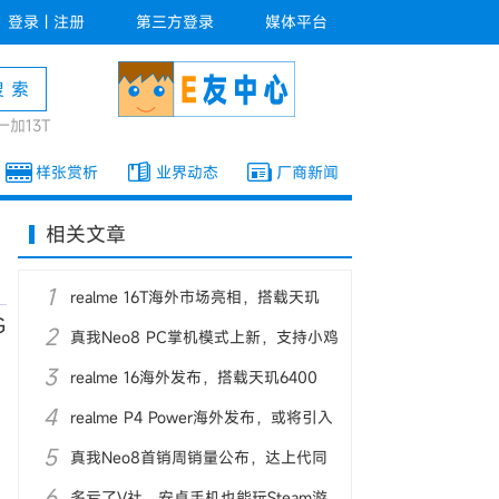
登录
|
注册
第三方登录
媒体平台
一加13T
样张赏析
业界动态
厂商新闻
相关文章
1
realme 16T海外市场亮相，搭载天玑
G
2
6300主控
真我Neo8 PC掌机模式上新，支持小鸡
3
X5s手柄
realme 16海外发布，搭载天玑6400
开
4
Turbo
realme P4 Power海外发布，或将引入
5
国内市场
真我Neo8首销周销量公布，达上代同
6
期的200%
多亏了V社，安卓手机也能玩Steam游