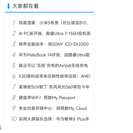
大家都在看
1
凤凰涅槃：小米5专测（对比骁龙810、
2
麒麟950）
AI PC新开端，酷睿Ultra 7-155H实机测
3
试
跨界全能选手：测SONY ICD-SX2000
4
录音笔
华为MateBook 14评测，由酷睿Ultra驱
5
动AI体验
真正可以“无线”充电的AirVolt无线充电
6
器亮相
X3D黑科技带来压倒性帧率优势！AMD
7
锐龙7 9800X3D首测
紧凑级SUV新丁 东风风光560将在今年
8
10月上市
硬盘带WiFi！西数My Passport
9
Wireless Pro图赏
专业创意存储中心：测西数My Cloud
10
Pro PR4100
实用大屏娱乐选择：华为畅享8 Plus评
后
测