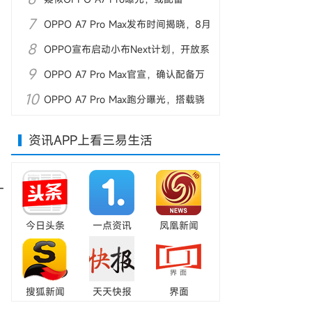
7
8000mAh电池
OPPO A7 Pro Max发布时间揭晓，8月
8
4日亮相
OPPO宣布启动小布Next计划，开放系
9
统内测
OPPO A7 Pro Max官宣，确认配备万
10
级大电池
OPPO A7 Pro Max跑分曝光，搭载骁
龙4 Gen5
资讯APP上看三易生活
一
今日头条
一点资讯
凤凰新闻
搜狐新闻
天天快报
界面