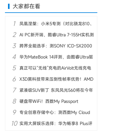
大家都在看
1
凤凰涅槃：小米5专测（对比骁龙810、
2
麒麟950）
AI PC新开端，酷睿Ultra 7-155H实机测
3
试
跨界全能选手：测SONY ICD-SX2000
4
录音笔
华为MateBook 14评测，由酷睿Ultra驱
5
动AI体验
真正可以“无线”充电的AirVolt无线充电
6
器亮相
X3D黑科技带来压倒性帧率优势！AMD
7
锐龙7 9800X3D首测
紧凑级SUV新丁 东风风光560将在今年
8
10月上市
硬盘带WiFi！西数My Passport
9
Wireless Pro图赏
专业创意存储中心：测西数My Cloud
10
Pro PR4100
实用大屏娱乐选择：华为畅享8 Plus评
测