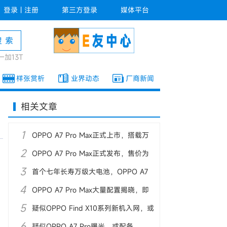
登录
|
注册
第三方登录
媒体平台
一加13T
样张赏析
业界动态
厂商新闻
相关文章
1
OPPO A7 Pro Max正式上市，搭载万
2
级大电池
OPPO A7 Pro Max正式发布，售价为
3
2199元起
首个七年长寿万级大电池，OPPO A7
4
Pro Max发布
OPPO A7 Pro Max大量配置揭晓，即
5
将正式发布
疑似OPPO Find X10系列新机入网，或
6
9月发布
疑似OPPO A7 Pro曝光，或配备