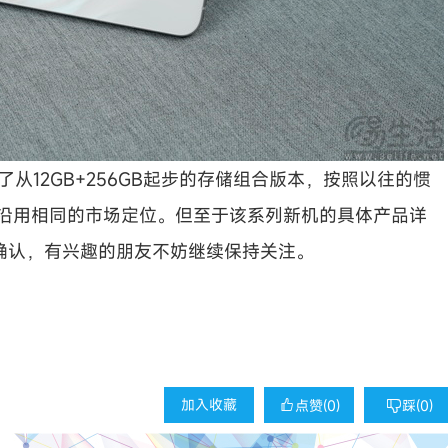
供了从12GB+256GB起步的存储组合版本，按照以往的惯
将会沿用相同的市场定位。但至于该系列新机的具体产品详
确认，有兴趣的朋友不妨继续保持关注。
加入收藏
点赞(
0
)
踩(
0
)

