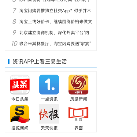
7
配送计时体系
淘宝闪购要推独立社交App？似乎并不
8
靠谱
淘宝上线好价卡，继续围绕价格来做文
9
章
北京建立协商机制，深化外卖平台“内
10
卷式”竞争整治
联合米其林餐厅，淘宝闪购要送“家宴”
上门
资讯APP上看三易生活
今日头条
一点资讯
凤凰新闻
搜狐新闻
天天快报
界面