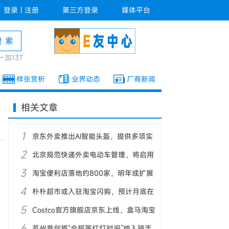
登录
|
注册
第三方登录
媒体平台
一加13T
样张赏析
业界动态
厂商新闻
相关文章
1
京东外卖推出AI智能头盔，提供多项实
2
用功能
北京规范快递外卖电动车管理，将启用
3
专用号牌
淘宝便利店落地约800家，明年或扩展
4
至3000家
朴朴超市或入驻淘宝闪购，预计月底在
5
福建落地
Costco官方旗舰店京东上线，盒马淘宝
6
入口升级
苏州首创将“合规等红灯时间”纳入骑手