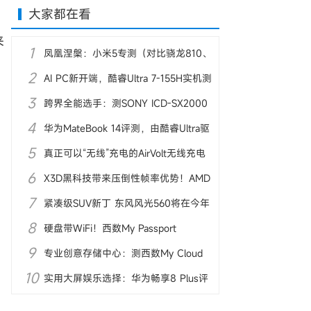
大家都在看
来
1
凤凰涅槃：小米5专测（对比骁龙810、
2
麒麟950）
AI PC新开端，酷睿Ultra 7-155H实机测
3
试
跨界全能选手：测SONY ICD-SX2000
4
录音笔
华为MateBook 14评测，由酷睿Ultra驱
5
动AI体验
真正可以“无线”充电的AirVolt无线充电
6
器亮相
X3D黑科技带来压倒性帧率优势！AMD
7
锐龙7 9800X3D首测
紧凑级SUV新丁 东风风光560将在今年
8
10月上市
硬盘带WiFi！西数My Passport
9
Wireless Pro图赏
专业创意存储中心：测西数My Cloud
10
Pro PR4100
实用大屏娱乐选择：华为畅享8 Plus评
测