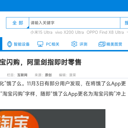
全 部
小米15 Ultra
vivo X200 Ultra
OPPO Find X8 Ultra
智能设备
PC相关
评测
精美图赏
宝闪购，阿里剑指即时零售
栏目：
互联网
来源：
原创
编辑：菠菜
”饿了么。11月3日有部分用户发现，在将饿了么App更
现了“淘宝闪购”字样，随即“饿了么App更名为淘宝闪购”冲上